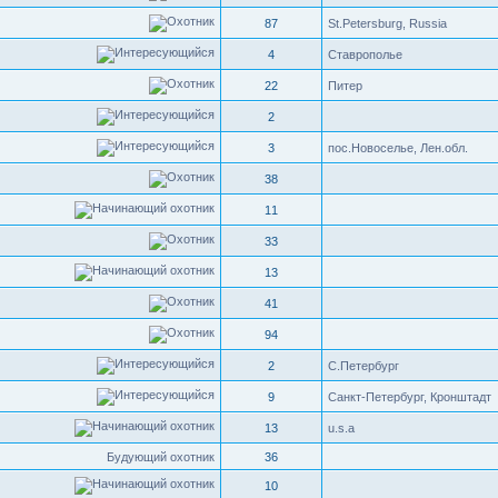
87
St.Petersburg, Russia
4
Ставрополье
22
Питер
2
3
пос.Новоселье, Лен.обл.
38
11
33
13
41
94
2
С.Петербург
9
Санкт-Петербург, Кронштадт
13
u.s.a
Будующий охотник
36
10