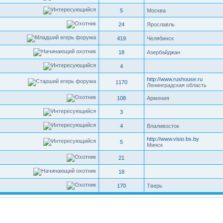
5
Москва
24
Ярославль
419
Челябинск
18
Азербайджан
4
http://www.rushouse.ru
1170
Ленинградская область
108
Армения
3
4
Влаливосток
http://www.visio.bs.by
5
Минск
21
18
170
Тверь