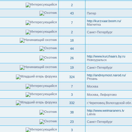
2
43
Питер
http://kurzxaar.boom.ru/
7
Магнитка
2
Санкт-Петербург
18
44
http://www.kurzhaars.by.ru
26
Новоуральск
19
Санкт-Петербург
http://andreymost.narod.ru/
324
Рязань
7
Москва
3
Москва, Лефортово
332
г.Череповец Вологодской обл.
http://www.weimaraners.lv
38
Latvia
23
Санкт-Петербург
3