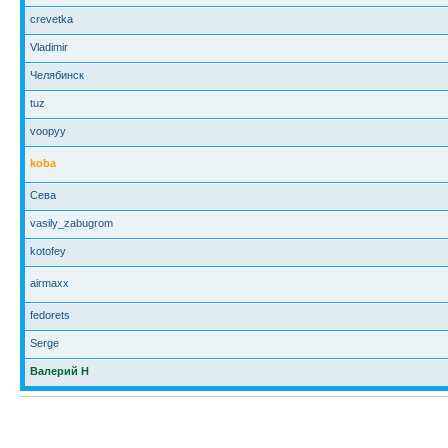
crevetka
Vladimir
Челябинск
tuz
voopyy
koba
Сева
vasily_zabugrom
kotofey
airmaxx
fedorets
Serge
Валерий Н