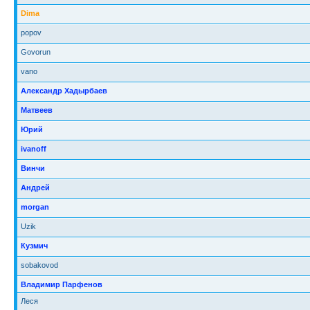
Dima
popov
Govorun
vano
Александр Хадырбаев
Матвеев
Юрий
ivanoff
Винчи
Андрей
morgan
Uzik
Кузмич
sobakovod
Владимир Парфенов
Леся