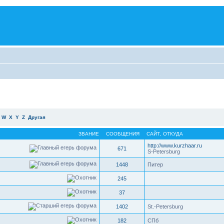
W
X
Y
Z
Другая
ЗВАНИЕ
СООБЩЕНИЯ
САЙТ
,
ОТКУДА
http://www.kurzhaar.ru
671
S-Petersburg
1448
Питер
245
37
1402
St.-Petersburg
182
СПб