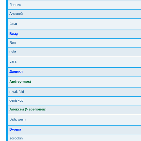
Лесник
Алексей
fanat
Влад
Ron
nuta
Lara
Даниил
Andrey-most
mvaisfeld
deniskop
Алексей (Череповец)
Balticweim
Dyoma
sorockin