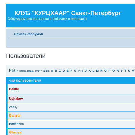
КЛУБ "КУРЦХААР" Санкт-Петербург
Обсуждаем все связанное с собаками и охотами :)
Список форумов
Пользователи
Найти пользователя
•
Все
A
B
C
D
E
F
G
H
I
J
K
L
M
N
O
P
Q
R
S
T
U
V
ИМЯ ПОЛЬЗОВАТЕЛЯ
Baikal
Ushakov
vasily
Вульф
Borisenko
Ghenya