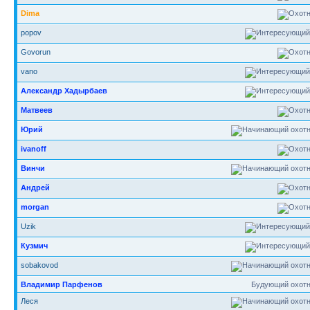
Dima
popov
Govorun
vano
Александр Хадырбаев
Матвеев
Юрий
ivanoff
Винчи
Андрей
morgan
Uzik
Кузмич
sobakovod
Владимир Парфенов
Будующий охотн
Леся