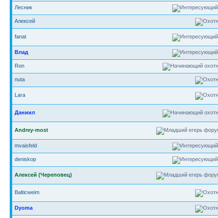
Лесник
Алексей
fanat
Влад
Ron
nuta
Lara
Даниил
Andrey-most
mvaisfeld
deniskop
Алексей (Череповец)
Balticweim
Dyoma