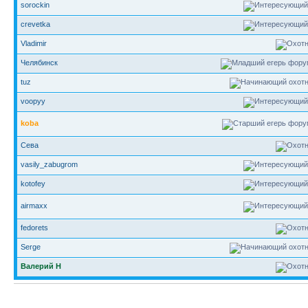
sorockin
crevetka
Vladimir
Челябинск
tuz
voopyy
koba
Сева
vasily_zabugrom
kotofey
airmaxx
fedorets
Serge
Валерий Н