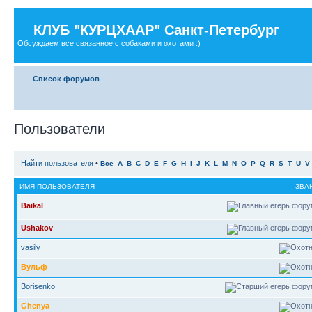
КЛУБ "КУРЦХААР" Санкт-Петербург
Обсуждаем все связанное с собаками и охотами :)
Список форумов
Пользователи
Найти пользователя
•
Все
A
B
C
D
E
F
G
H
I
J
K
L
M
N
O
P
Q
R
S
T
U
V
ИМЯ ПОЛЬЗОВАТЕЛЯ
ЗВА
Baikal
Ushakov
vasily
Вульф
Borisenko
Ghenya