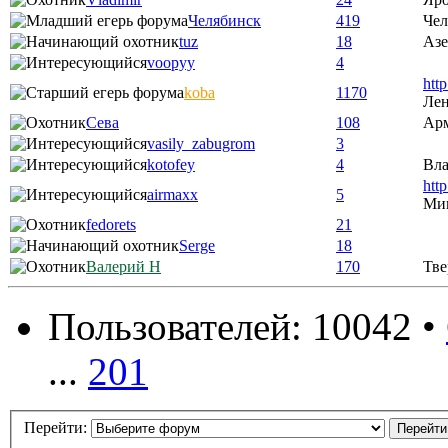
Челябинск
419
Чел
tuz
18
Аз
voopyy
4
htt
koba
1170
Лен
Сева
108
Ар
vasily_zabugrom
3
kotofey
4
Вла
htt
airmaxx
5
Ми
fedorets
21
Serge
18
Валерий Н
170
Тве
Пользователей: 10042 •
...
201
Перейти: