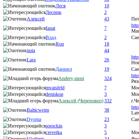
Леся
10
Лесник
2
Алексей
43
Пи
htt
fanat
7
Ма
Влад
2
Сан
Ron
18
nuta
44
htt
Lara
26
Нов
Даниил
19
Сан
htt
Andrey-most
324
Ряз
mvaisfeld
7
Мо
deniskop
3
Мос
Алексей (Череповец)
332
г.Ч
htt
Balticweim
38
Lat
Dyoma
23
Сан
sorockin
3
crevetka
5
Мо
Vladimir
24
Яро