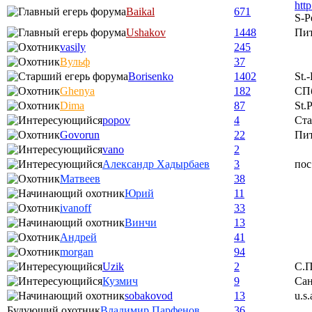
htt
Baikal
671
S-P
Ushakov
1448
Пи
vasily
245
Вульф
37
Borisenko
1402
St.
Ghenya
182
СП
Dima
87
St.
popov
4
Ста
Govorun
22
Пи
vano
2
Александр Хадырбаев
3
пос
Матвеев
38
Юрий
11
ivanoff
33
Винчи
13
Андрей
41
morgan
94
Uzik
2
С.П
Кузмич
9
Сан
sobakovod
13
u.s.
Будующий охотник
Владимир Парфенов
36