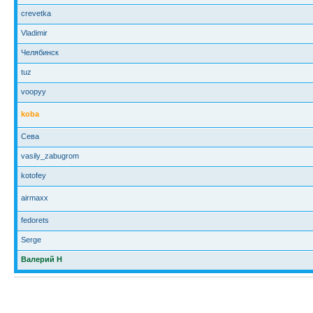
crevetka
Vladimir
Челябинск
tuz
voopyy
koba
Сева
vasily_zabugrom
kotofey
airmaxx
fedorets
Serge
Валерий Н