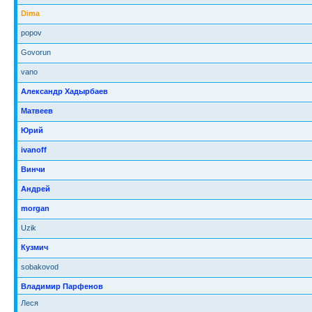
Dima
popov
Govorun
vano
Александр Хадырбаев
Матвеев
Юрий
ivanoff
Винчи
Андрей
morgan
Uzik
Кузмич
sobakovod
Владимир Парфенов
Леся