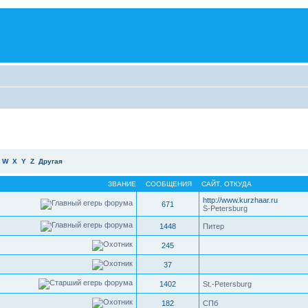
W
X
Y
Z
Другая
ЗВАНИЕ
СООБЩЕНИЯ
САЙТ
,
ОТКУДА
http://www.kurzhaar.ru
671
S-Petersburg
1448
Питер
245
37
1402
St.-Petersburg
182
СПб