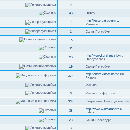
2
43
Питер
http://kurzxaar.boom.ru/
7
Магнитка
2
Санкт-Петербург
18
44
http://www.kurzhaars.by.ru
26
Новоуральск
19
Санкт-Петербург
http://andreymost.narod.ru/
324
Рязань
7
Москва
3
Москва, Лефортово
332
г.Череповец Вологодской обл.
http://www.weimaraners.lv
38
Latvia
23
Санкт-Петербург
3