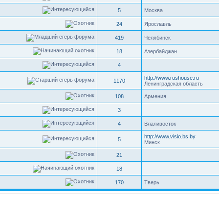
5
Москва
24
Ярославль
419
Челябинск
18
Азербайджан
4
http://www.rushouse.ru
1170
Ленинградская область
108
Армения
3
4
Влаливосток
http://www.visio.bs.by
5
Минск
21
18
170
Тверь