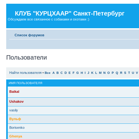
КЛУБ "КУРЦХААР" Санкт-Петербург
Обсуждаем все связанное с собаками и охотами :)
Список форумов
Пользователи
Найти пользователя
•
Все
A
B
C
D
E
F
G
H
I
J
K
L
M
N
O
P
Q
R
S
T
U
V
ИМЯ ПОЛЬЗОВАТЕЛЯ
Baikal
Ushakov
vasily
Вульф
Borisenko
Ghenya