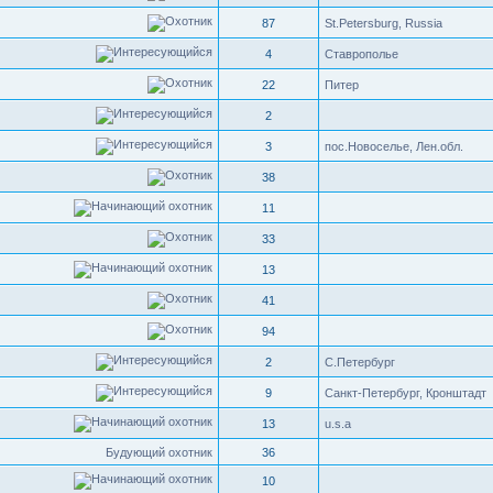
87
St.Petersburg, Russia
4
Ставрополье
22
Питер
2
3
пос.Новоселье, Лен.обл.
38
11
33
13
41
94
2
С.Петербург
9
Санкт-Петербург, Кронштадт
13
u.s.a
Будующий охотник
36
10