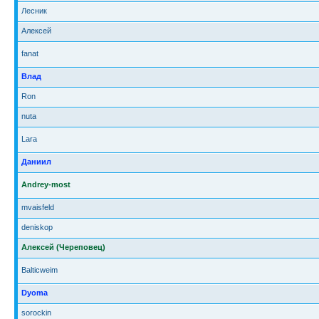
Лесник
Алексей
fanat
Влад
Ron
nuta
Lara
Даниил
Andrey-most
mvaisfeld
deniskop
Алексей (Череповец)
Balticweim
Dyoma
sorockin