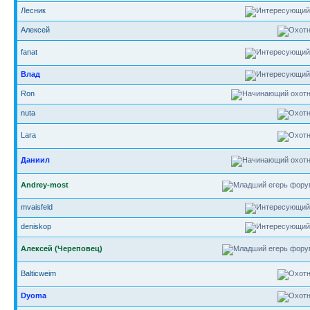
Лесник
Алексей
fanat
Влад
Ron
nuta
Lara
Даниил
Andrey-most
mvaisfeld
deniskop
Алексей (Череповец)
Balticweim
Dyoma