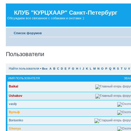
КЛУБ "КУРЦХААР" Санкт-Петербург
Обсуждаем все связанное с собаками и охотами :)
Список форумов
Пользователи
Найти пользователя
•
Все
A
B
C
D
E
F
G
H
I
J
K
L
M
N
O
P
Q
R
S
T
U
V
ИМЯ ПОЛЬЗОВАТЕЛЯ
ЗВА
Baikal
Ushakov
vasily
Вульф
Borisenko
Ghenya