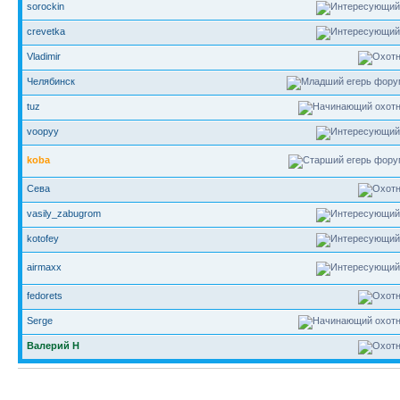
sorockin
crevetka
Vladimir
Челябинск
tuz
voopyy
koba
Сева
vasily_zabugrom
kotofey
airmaxx
fedorets
Serge
Валерий Н