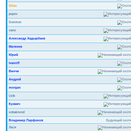
Dima
popov
Govorun
vano
Александр Хадырбаев
Матвеев
Юрий
ivanoff
Винчи
Андрей
morgan
Uzik
Кузмич
sobakovod
Владимир Парфенов
Будующий охотн
Леся