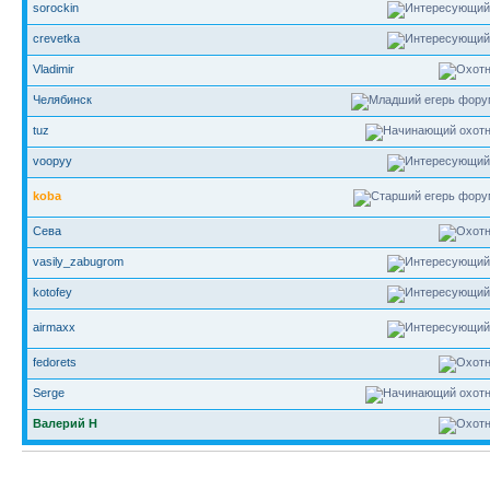
sorockin
crevetka
Vladimir
Челябинск
tuz
voopyy
koba
Сева
vasily_zabugrom
kotofey
airmaxx
fedorets
Serge
Валерий Н