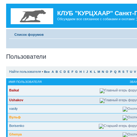
КЛУБ "КУРЦХААР" Санкт-
Обсуждаем все связанное с собаками и охотами :
Список форумов
Пользователи
Найти пользователя
•
Все
A
B
C
D
E
F
G
H
I
J
K
L
M
N
O
P
Q
R
S
T
U
V
ИМЯ ПОЛЬЗОВАТЕЛЯ
ЗВА
Baikal
Ushakov
vasily
Вульф
Borisenko
Ghenya