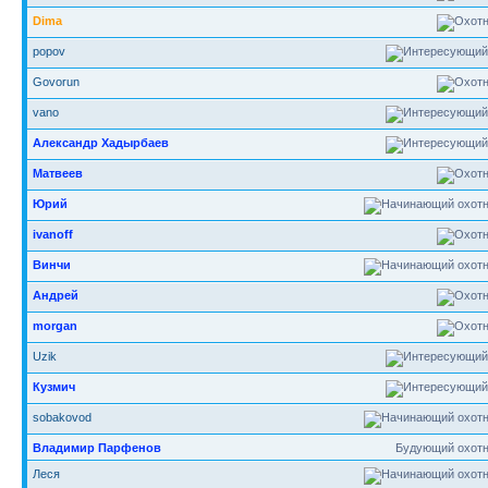
Dima
popov
Govorun
vano
Александр Хадырбаев
Матвеев
Юрий
ivanoff
Винчи
Андрей
morgan
Uzik
Кузмич
sobakovod
Владимир Парфенов
Будующий охотн
Леся