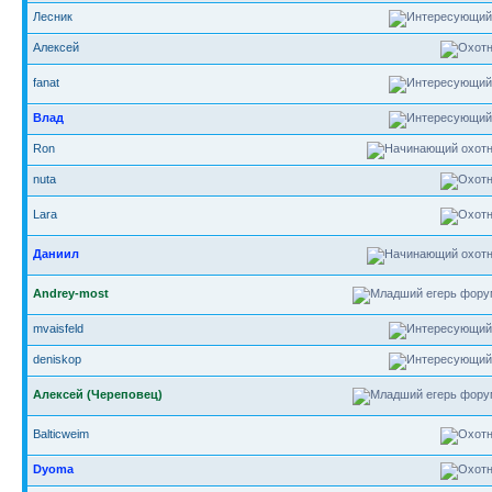
Лесник
Алексей
fanat
Влад
Ron
nuta
Lara
Даниил
Andrey-most
mvaisfeld
deniskop
Алексей (Череповец)
Balticweim
Dyoma