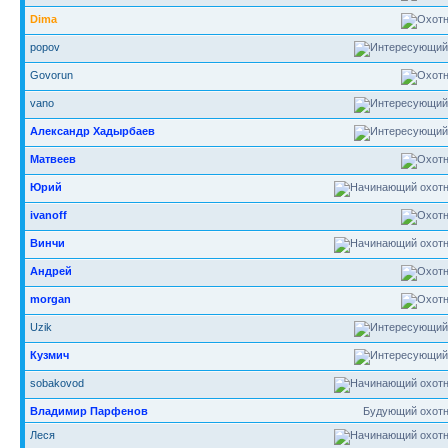
Dima
popov
Govorun
vano
Александр Хадырбаев
Матвеев
Юрий
ivanoff
Винчи
Андрей
morgan
Uzik
Кузмич
sobakovod
Владимир Парфенов
Будующий охотн
Леся