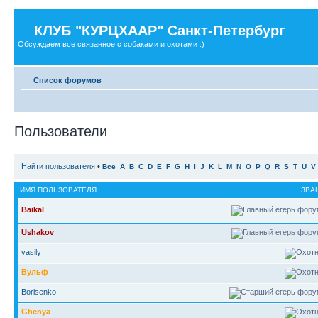
КЛУБ "КУРЦХААР" Санкт-Петербург
Обсуждаем все связанное с собаками и охотами :)
Список форумов
Пользователи
Найти пользователя
•
Все
A
B
C
D
E
F
G
H
I
J
K
L
M
N
O
P
Q
R
S
T
U
V
ИМЯ ПОЛЬЗОВАТЕЛЯ
ЗВА
Baikal
Ushakov
vasily
Вульф
Borisenko
Ghenya