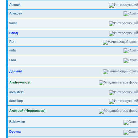
Лесник
Алексей
fanat
Влад
Ron
nuta
Lara
Даниил
Andrey-most
mvaisfeld
deniskop
Алексей (Череповец)
Balticweim
Dyoma