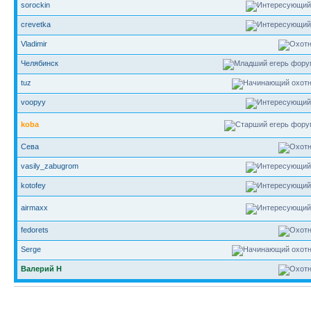
sorockin
crevetka
Vladimir
Челябинск
tuz
voopyy
koba
Сева
vasily_zabugrom
kotofey
airmaxx
fedorets
Serge
Валерий Н