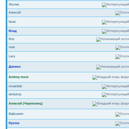
Лесник
Алексей
fanat
Влад
Ron
nuta
Lara
Даниил
Andrey-most
mvaisfeld
deniskop
Алексей (Череповец)
Balticweim
Dyoma