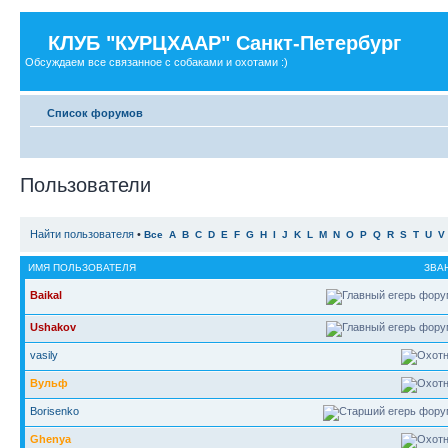
КЛУБ "КУРЦХААР" Санкт-Петербург
Обсуждаем все связанное с собаками и охотами :)
Список форумов
Пользователи
Найти пользователя
•
Все
A
B
C
D
E
F
G
H
I
J
K
L
M
N
O
P
Q
R
S
T
U
V
ИМЯ ПОЛЬЗОВАТЕЛЯ
ЗВА
Baikal
Ushakov
vasily
Вульф
Borisenko
Ghenya