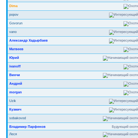
Dima
popov
Govorun
vano
Александр Хадырбаев
Матвеев
Юрий
ivanoff
Винчи
Андрей
morgan
Uzik
Кузмич
sobakovod
Владимир Парфенов
Будующий охотн
Леся