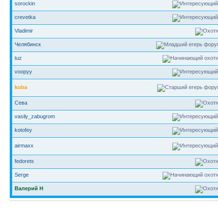
sorockin
crevetka
Vladimir
Челябинск
tuz
voopyy
koba
Сева
vasily_zabugrom
kotofey
airmaxx
fedorets
Serge
Валерий Н