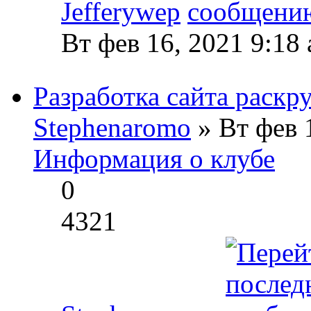
Jefferywep
Вт фев 16, 2021 9:18
Разработка сайта раскр
Stephenaromo
» Вт фев 
Информация о клубе
0
4321