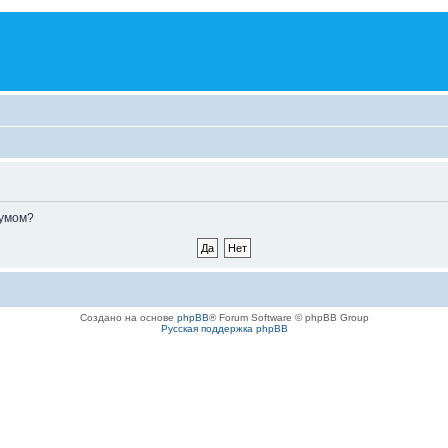
румом?
Создано на основе
phpBB
® Forum Software © phpBB Group
Русская поддержка phpBB