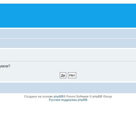
румом?
Создано на основе
phpBB
® Forum Software © phpBB Group
Русская поддержка phpBB