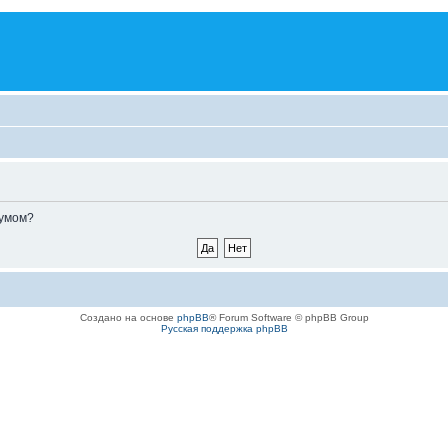
румом?
Создано на основе
phpBB
® Forum Software © phpBB Group
Русская поддержка phpBB