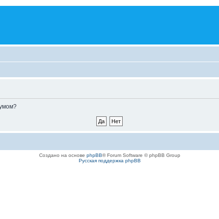
румом?
Создано на основе
phpBB
® Forum Software © phpBB Group
Русская поддержка phpBB