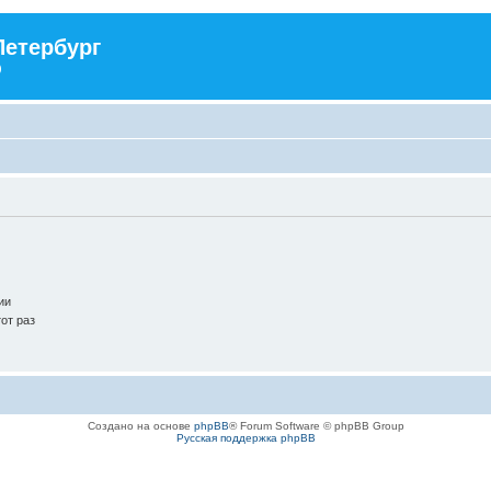
Петербург
)
ии
от раз
Создано на основе
phpBB
® Forum Software © phpBB Group
Русская поддержка phpBB