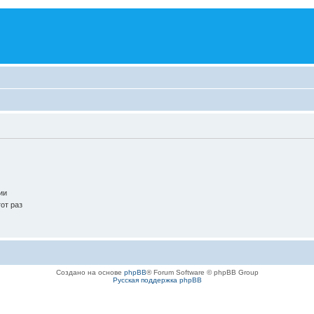
ии
от раз
Создано на основе
phpBB
® Forum Software © phpBB Group
Русская поддержка phpBB