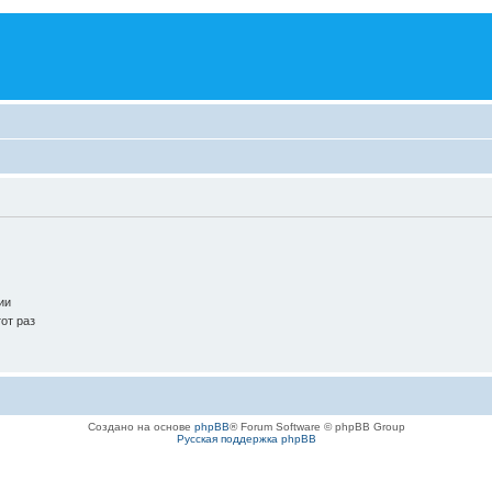
ии
от раз
Создано на основе
phpBB
® Forum Software © phpBB Group
Русская поддержка phpBB