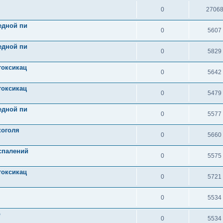
0
2706
едной пи
0
5607
едной пи
0
5829
токсикац
0
5642
токсикац
0
5479
едной пи
0
5577
коголя
0
5660
спалений
0
5575
токсикац
0
5721
0
5534
р
0
5534