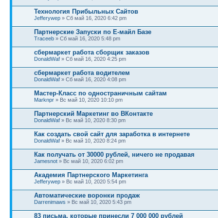
Технология Прибыльных Сайтов
Jefferywep
» Сб май 16, 2020 6:42 pm
Партнерские Запуски по Е-майл Базе
Traceeb
» Сб май 16, 2020 5:48 pm
сбермаркет работа сборщик заказов
DonaldWaf
» Сб май 16, 2020 4:25 pm
сбермаркет работа водителем
DonaldWaf
» Сб май 16, 2020 4:08 pm
Мастер-Класс по одностраничным сайтам
Marknpr
» Вс май 10, 2020 10:10 pm
Партнерский Маркетинг во ВКонтакте
DonaldWaf
» Вс май 10, 2020 8:30 pm
Как создать свой сайт для заработка в интернете
DonaldWaf
» Вс май 10, 2020 8:24 pm
Как получать от 30000 рублей, ничего не продавая
Jamesnot
» Вс май 10, 2020 6:02 pm
Академия Партнерского Маркетинга
Jefferywep
» Вс май 10, 2020 5:54 pm
Автоматические воронки продаж
Darrenimaws
» Вс май 10, 2020 5:43 pm
83 письма, которые принесли 7 000 000 рублей