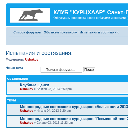
КЛУБ "КУРЦХААР" Санкт-
Обсуждаем все связанное с собаками и охотами :
Список форумов
‹
Обо всем понемногу
‹
Испытания и состязания.
Испытания и состязания.
Модератор:
Ushakov
Новая тема
ОБЪЯВЛЕНИЯ
Клубные щенки
Ushakov
» Вс июн 23, 2013 6:50 pm
ТЕМЫ
Монопородные состязания курцхааров «Белые ночи 2013
Ushakov
» Чт апр 04, 2013 1:20 am
Монопородные состязания курцхааров "Племенной тест 
Ushakov
» Ср апр 03, 2013 11:23 pm