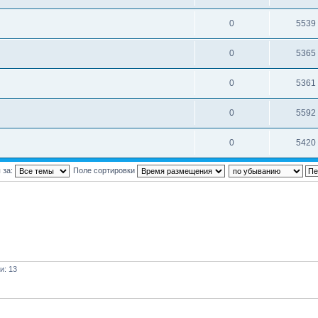
0
5539
0
5365
0
5361
0
5592
0
5420
 за:
Поле сортировки
и: 13