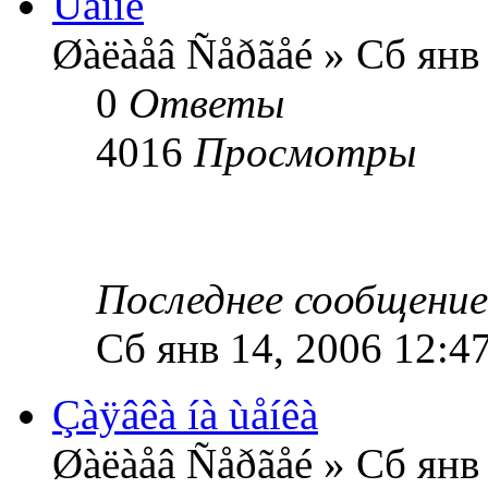
Ùåíîê
Øàëàåâ Ñåðãåé » Сб янв
0
Ответы
4016
Просмотры
Последнее сообщени
Сб янв 14, 2006 12:4
Çàÿâêà íà ùåíêà
Øàëàåâ Ñåðãåé » Сб янв