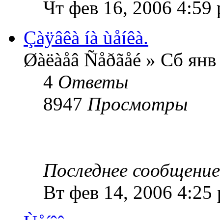
Чт фев 16, 2006 4:59
Çàÿâêà íà ùåíêà.
Øàëàåâ Ñåðãåé » Сб янв
4
Ответы
8947
Просмотры
Последнее сообщени
Вт фев 14, 2006 4:25