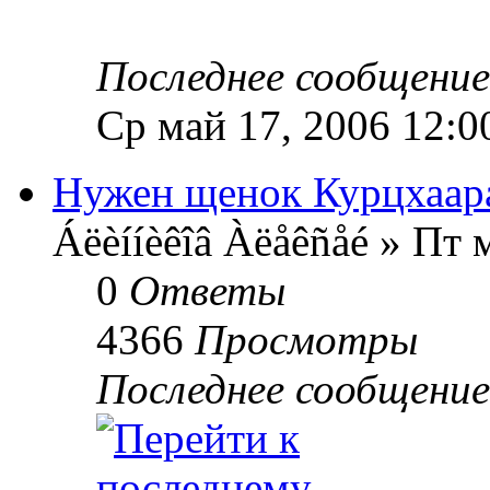
Последнее сообщени
Ср май 17, 2006 12:0
Нужен щенок Курцхаара
Áëèííèêîâ Àëåêñåé » Пт 
0
Ответы
4366
Просмотры
Последнее сообщени