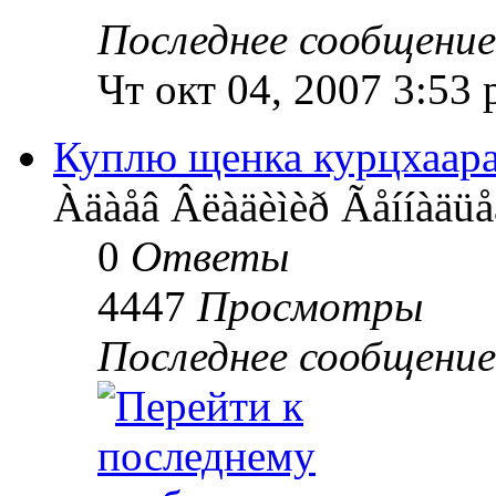
Последнее сообщени
Чт окт 04, 2007 3:53
Куплю щенка курцхаара 
Àäàåâ Âëàäèìèð Ãåííàäüå
0
Ответы
4447
Просмотры
Последнее сообщени