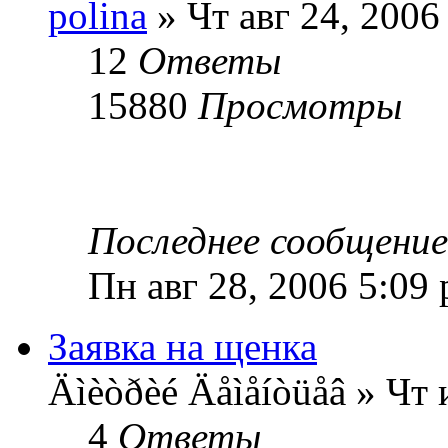
polina
» Чт авг 24, 2006
12
Ответы
15880
Просмотры
Последнее сообщени
Пн авг 28, 2006 5:09
Заявка на щенка
Äìèòðèé Äåìåíòüåâ » Чт
4
Ответы