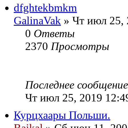
dfghtekbmkm
GalinaVak
» Чт июл 25,
0
Ответы
2370
Просмотры
Последнее сообщени
Чт июл 25, 2019 12:4
Курцхаары Польши.
Baikal
» Сб июн 11, 200