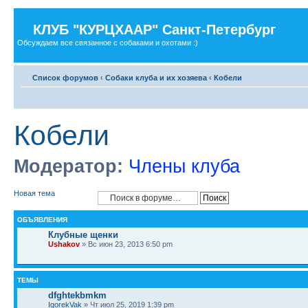
КЛУБ "КУРЦХААР" Санкт-Петербург
Обсуждаем все связанное с собаками и охотами :)
Список форумов
‹
Собаки клуба и их хозяева
‹
Кобели
Кобели
Модератор:
Члены клуба
Новая тема
ОБЪЯВЛЕНИЯ
Клубные щенки
Ushakov
» Вс июн 23, 2013 6:50 pm
ТЕМЫ
dfghtekbmkm
IgorekVak
» Чт июл 25, 2019 1:39 pm