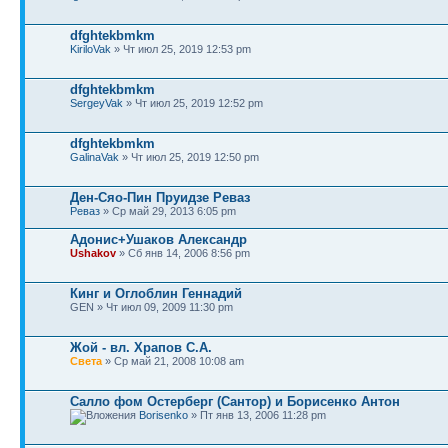
dfghtekbmkm
KiriloVak
» Чт июл 25, 2019 12:53 pm
dfghtekbmkm
SergeyVak
» Чт июл 25, 2019 12:52 pm
dfghtekbmkm
GalinaVak
» Чт июл 25, 2019 12:50 pm
Ден-Сяо-Пин Пруидзе Реваз
Реваз
» Ср май 29, 2013 6:05 pm
Адонис+Ушаков Александр
Ushakov
» Сб янв 14, 2006 8:56 pm
Кинг и Оглоблин Геннадий
GEN » Чт июл 09, 2009 11:30 pm
Жой - вл. Храпов С.А.
Света
» Ср май 21, 2008 10:08 am
Салло фом Остерберг (Сантор) и Борисенко Антон
Borisenko
» Пт янв 13, 2006 11:28 pm