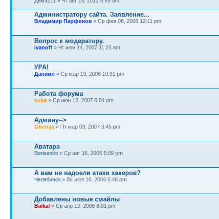
Дима211 » Чт авг 16, 2012 8:49 am
Администратору сайта. Заявление...
Владимир Парфенов
» Ср фев 08, 2006 12:11 pm
Вопрос к модератору.
ivanoff
» Чт июн 14, 2007 11:25 am
УРА!
Даниил
» Ср мар 19, 2008 10:31 pm
Работа форума
koba
» Ср июн 13, 2007 6:01 pm
Админу-->
Ghenya
» Пт мар 09, 2007 3:45 pm
Аватара
Borisenko
» Ср авг 16, 2006 5:09 pm
А вам не надоели атаки хакеров?
Челябинск
» Вс июл 16, 2006 6:46 pm
Добавлены новые смайлы
Baikal
» Ср апр 19, 2006 8:01 pm