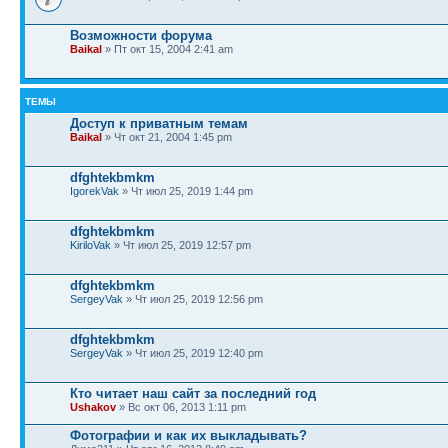
Возможности форума
Baikal
» Пт окт 15, 2004 2:41 am
ТЕМЫ
Доступ к приватным темам
Baikal
» Чт окт 21, 2004 1:45 pm
dfghtekbmkm
IgorekVak
» Чт июл 25, 2019 1:44 pm
dfghtekbmkm
KiriloVak
» Чт июл 25, 2019 12:57 pm
dfghtekbmkm
SergeyVak
» Чт июл 25, 2019 12:56 pm
dfghtekbmkm
SergeyVak
» Чт июл 25, 2019 12:40 pm
Кто читает наш сайт за последний год
Ushakov
» Вс окт 06, 2013 1:11 pm
Фотографии и как их выкладывать?