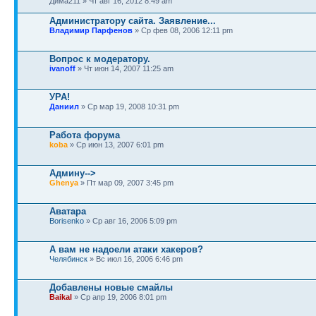
Дима211 » Чт авг 16, 2012 8:49 am
Администратору сайта. Заявление...
Владимир Парфенов
» Ср фев 08, 2006 12:11 pm
Вопрос к модератору.
ivanoff
» Чт июн 14, 2007 11:25 am
УРА!
Даниил
» Ср мар 19, 2008 10:31 pm
Работа форума
koba
» Ср июн 13, 2007 6:01 pm
Админу-->
Ghenya
» Пт мар 09, 2007 3:45 pm
Аватара
Borisenko
» Ср авг 16, 2006 5:09 pm
А вам не надоели атаки хакеров?
Челябинск
» Вс июл 16, 2006 6:46 pm
Добавлены новые смайлы
Baikal
» Ср апр 19, 2006 8:01 pm