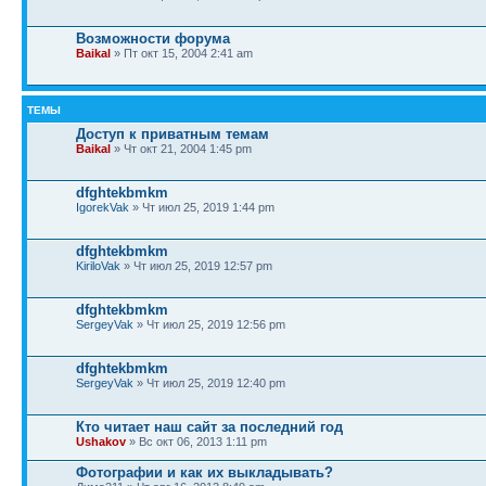
Возможности форума
Baikal
» Пт окт 15, 2004 2:41 am
ТЕМЫ
Доступ к приватным темам
Baikal
» Чт окт 21, 2004 1:45 pm
dfghtekbmkm
IgorekVak
» Чт июл 25, 2019 1:44 pm
dfghtekbmkm
KiriloVak
» Чт июл 25, 2019 12:57 pm
dfghtekbmkm
SergeyVak
» Чт июл 25, 2019 12:56 pm
dfghtekbmkm
SergeyVak
» Чт июл 25, 2019 12:40 pm
Кто читает наш сайт за последний год
Ushakov
» Вс окт 06, 2013 1:11 pm
Фотографии и как их выкладывать?