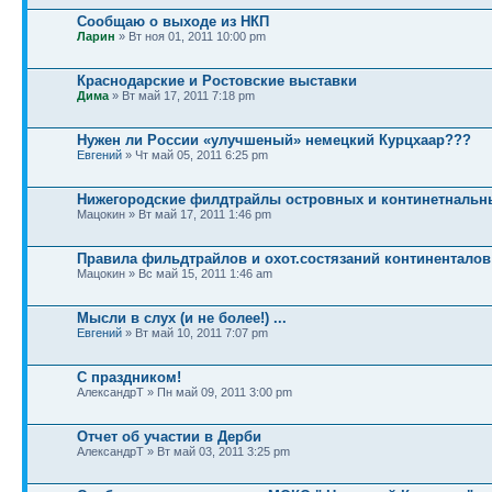
Сообщаю о выходе из НКП
Ларин
» Вт ноя 01, 2011 10:00 pm
Краснодарские и Ростовские выставки
Дима
» Вт май 17, 2011 7:18 pm
Нужен ли России «улучшеный» немецкий Курцхаар???
Евгений
» Чт май 05, 2011 6:25 pm
Нижегородские филдтрайлы островных и континетнальн
Мацокин » Вт май 17, 2011 1:46 pm
Правила фильдтрайлов и охот.состязаний континентало
Мацокин » Вс май 15, 2011 1:46 am
Мысли в слух (и не более!) ...
Евгений
» Вт май 10, 2011 7:07 pm
С праздником!
АлександрТ » Пн май 09, 2011 3:00 pm
Отчет об участии в Дерби
АлександрТ » Вт май 03, 2011 3:25 pm