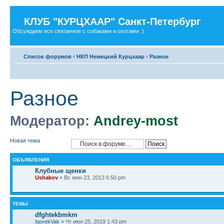
КЛУБ "КУРЦХААР" Санкт-Петербург
Обсуждаем все связанное с собаками и охотами :)
Список форумов
‹
НКП Немецкий Курцхаар
‹
Разное
Разное
Модератор:
Andrey-most
Новая тема
ОБЪЯВЛЕНИЯ
Клубные щенки
Ushakov
» Вс июн 23, 2013 6:50 pm
ТЕМЫ
dfghtekbmkm
IgorekVak
» Чт июл 25, 2019 1:43 pm