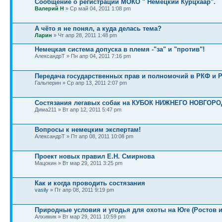
Сообщение о регистрации МОКО " Немецкий Курцхаар".
Валерий Н
» Ср май 04, 2011 1:08 pm
А чёто я не понял, а куда делась тема?
Ларин
» Чт апр 28, 2011 1:48 pm
Немецкая система допуска в племя -"за" и "против"!
АлександрТ » Пн апр 04, 2011 7:16 pm
Передача государственных прав и полномочий в РКФ и
Гальперин » Ср апр 13, 2011 2:07 pm
Состязания легавых собак на КУБОК НИЖНЕГО НОВГОР
Дима211 » Вт апр 12, 2011 5:47 pm
Вопросы к немецким экспертам!
АлександрТ » Пт апр 08, 2011 10:08 pm
Проект новых правил Е.Н. Смирнова
Мацокин » Вт мар 29, 2011 3:25 pm
Как и когда проводить состязания
vasily
» Пт апр 08, 2011 9:19 pm
Природные условия и угодья для охоты на Юге (Ростов и
Алхимик » Вт мар 29, 2011 10:59 pm