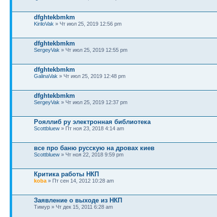
dfghtekbmkm
KiriloVak
» Чт июл 25, 2019 12:56 pm
dfghtekbmkm
SergeyVak
» Чт июл 25, 2019 12:55 pm
dfghtekbmkm
GalinaVak
» Чт июл 25, 2019 12:48 pm
dfghtekbmkm
SergeyVak
» Чт июл 25, 2019 12:37 pm
Рояллиб ру электронная библиотека
Scottbluew
» Пт ноя 23, 2018 4:14 am
все про баню русскую на дровах киев
Scottbluew
» Чт ноя 22, 2018 9:59 pm
Критика работы НКП
koba
» Пт сен 14, 2012 10:28 am
Заявление о выходе из НКП
Тимур » Чт дек 15, 2011 6:28 am