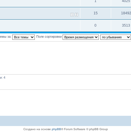
1
4025
15
1849
1
2
0
3513
темы за:
Поле сортировки
и: 4
Создано на основе
phpBB
® Forum Software © phpBB Group