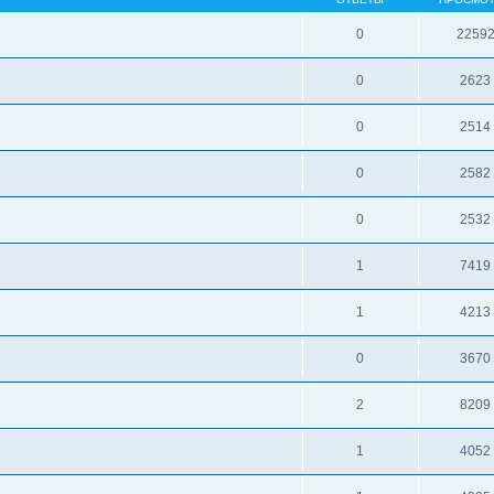
0
2259
0
2623
0
2514
0
2582
0
2532
1
7419
1
4213
0
3670
2
8209
1
4052