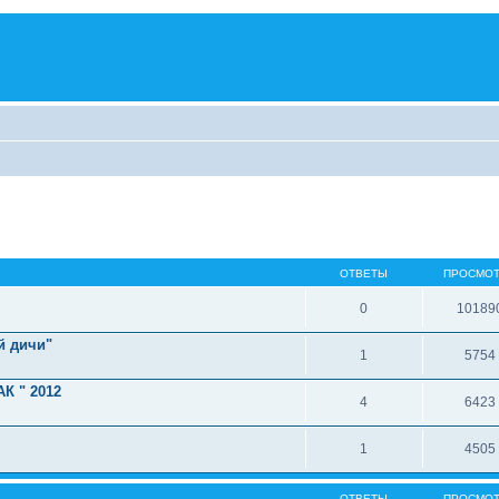
ОТВЕТЫ
ПРОСМО
0
10189
й дичи"
1
5754
К " 2012
4
6423
1
4505
ОТВЕТЫ
ПРОСМО