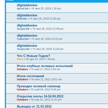
dfghtekbmkm
IgorekVak
» Чт июл 25, 2019 1:36 pm
dfghtekbmkm
KiriloVak
» Чт июл 25, 2019 12:50 pm
dfghtekbmkm
SergeyVak
» Чт июл 25, 2019 12:48 pm
dfghtekbmkm
GalinaVak
» Чт июл 25, 2019 12:41 pm
dfghtekbmkm
SergeyVak
» Чт июл 25, 2019 12:36 pm
Что С Новым Годом?
Dima
» Вт дек 24, 2013 7:36 am
Итоги клубных полевых испытаний
Ushakov
» Чт май 17, 2012 2:54 am
Итоги состязаний
Ushakov
» Пн июн 11, 2012 10:51 am
Проведен полевой семинар
Ushakov
» Пт май 04, 2012 9:40 pm
Открытие охоты 14-16.04.2012
Ushakov
» Пн апр 16, 2012 11:42 pm
Выводка от 31.03.2012