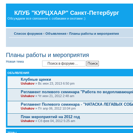
КЛУБ "КУРЦХААР" Санкт-Петербург
Обсуждаем все связанное с собаками и охотами :)
Список форумов
‹
Объявления
‹
Планы работы и мероприятия
Планы работы и мероприятия
Новая тема
ОБЪЯВЛЕНИЯ
Клубные щенки
Ushakov
» Вс июн 23, 2013 6:50 pm
Регламент полевого семинара "Работа по водоплавающе
Ushakov
» Чт июн 21, 2012 2:48 am
Регламент Полевого семинара - "НАТАСКА ЛЕГАВЫХ СОБА
Ushakov
» Пт апр 06, 2012 10:04 pm
План мероприятий на 2012 год
Ushakov
» Сб фев 04, 2012 5:25 am
ТЕМЫ