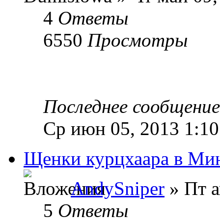
4
Ответы
6550
Просмотры
Последнее сообщени
Ср июн 05, 2013 1:1
Щенки курцхаара в Ми
AndySniper
» Пт а
5
Ответы