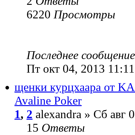
2
Ответы
6220
Просмотры
Последнее сообщени
Пт окт 04, 2013 11:1
щенки курцхаара от KA
Avaline Poker
1
,
2
alexandra » Сб авг 
15
Ответы