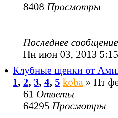
8408
Просмотры
Последнее сообщени
Пн июн 03, 2013 5:1
Клубные щенки от Ами
1
,
2
,
3
,
4
,
5
koba
» Пт фе
61
Ответы
64295
Просмотры