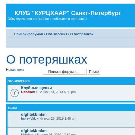
КЛУБ "КУРЦХААР" Санкт-Петербург
Обсуждаем все связанное с собаками и охотами :)
Список форумов
‹
Объявления
‹
О потеряшках
О потеряшках
Новая тема
ОБЪЯВЛЕНИЯ
Клубные щенки
Ushakov
» Вс июн 23, 2013 6:50 pm
ТЕМЫ
dfghtekbmkm
IgorekVak
» Чт июл 25, 2019 1:46 pm
dfghtekbmkm
KiriloVak
» Чт июл 25, 2019 12:59 pm