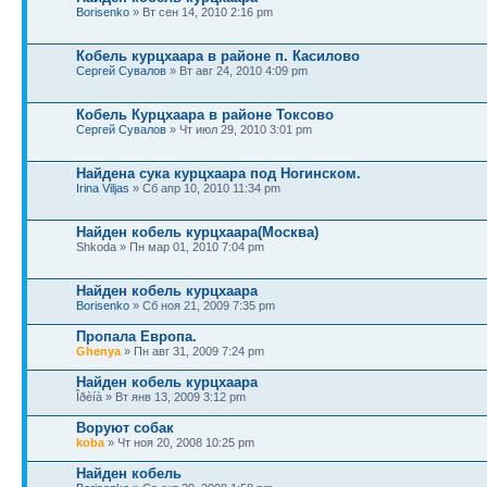
Borisenko
» Вт сен 14, 2010 2:16 pm
Кобель курцхаара в районе п. Касилово
Сергей Сувалов
» Вт авг 24, 2010 4:09 pm
Кобель Курцхаара в районе Токсово
Сергей Сувалов
» Чт июл 29, 2010 3:01 pm
Найдена сука курцхаара под Ногинском.
Irina Viljas
» Сб апр 10, 2010 11:34 pm
Найден кобель курцхаара(Москва)
Shkoda » Пн мар 01, 2010 7:04 pm
Найден кобель курцхаара
Borisenko
» Сб ноя 21, 2009 7:35 pm
Пропала Европа.
Ghenya
» Пн авг 31, 2009 7:24 pm
Найден кобель курцхаара
Îðèíà » Вт янв 13, 2009 3:12 pm
Воруют собак
koba
» Чт ноя 20, 2008 10:25 pm
Найден кобель