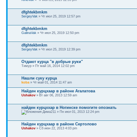
dfghtekbmkm
SergeyVak
» Чт июл 25, 2019 12:57 pm
dfghtekbmkm
GalinaVak
» Чт июл 25, 2019 12:50 pm
dfghtekbmkm
SergeyVak
» Чт июл 25, 2019 12:39 pm
Отдают курца "в добрые руки"
Тимур » Пт май 16, 2014 12:02 pm
Нашли суку курца
koba
» Чт май 01, 2014 11:47 am
Найден курцхаар в районе Агалатова
Ushakov
» Вт авг 06, 2013 12:59 am
найден курцххар в Ногинске помогите опознать
Дима211 » Пн июл 01, 2013 12:24 pm
Найден курцхаар в районе Сертолово
Ushakov
» Сб июн 22, 2013 4:03 pm