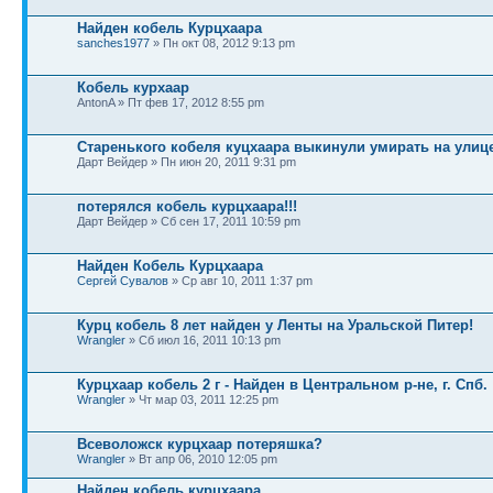
Найден кобель Курцхаара
sanches1977
» Пн окт 08, 2012 9:13 pm
Кобель курхаар
AntonA » Пт фев 17, 2012 8:55 pm
Старенького кобеля куцхаара выкинули умирать на улиц
Дарт Вейдер » Пн июн 20, 2011 9:31 pm
потерялся кобель курцхаара!!!
Дарт Вейдер » Сб сен 17, 2011 10:59 pm
Найден Кобель Курцхаара
Сергей Сувалов
» Ср авг 10, 2011 1:37 pm
Курц кобель 8 лет найден у Ленты на Уральской Питер!
Wrangler
» Сб июл 16, 2011 10:13 pm
Курцхаар кобель 2 г - Найден в Центральном р-не, г. Спб.
Wrangler
» Чт мар 03, 2011 12:25 pm
Всеволожск курцхаар потеряшка?
Wrangler
» Вт апр 06, 2010 12:05 pm
Найден кобель курцхаара