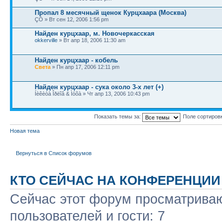
Пропал 8 месячный щенок Курцхаара (Москва)
ÇÓ » Вт сен 12, 2006 1:56 pm
Найден курцхаар, м. Новочеркасская
okkerville
» Вт апр 18, 2006 11:30 am
Найден курцхаар - кобель
Света
» Пн апр 17, 2006 12:11 pm
Найден курцхаар - сука около 3-х лет (+)
Íèêèòà Îðëîâ & Ìóõà » Чт апр 13, 2006 10:43 pm
Показать темы за:
Поле сортиров
Новая тема
Вернуться в Список форумов
КТО СЕЙЧАС НА КОНФЕРЕНЦИИ
Сейчас этот форум просматриваю
пользователей и гости: 7