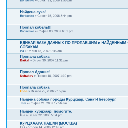
Borisenko
» Ср окт 29, 2008 1:58 pm
Найдена сука!
Borisenko
» Ср окт 15, 2008 3:44 pm
Пропал кобель!!!
Borisenko
» Сб фев 03, 2007 6:31 pm
ЕДИНАЯ БАЗА ДАННЫХ ПО ПРОПАВШИМ и НАЙДЕННЫМ 
СОБАКАМ
ida
» Чт янв 18, 2007 9:45 am
Пропала собака
Baikal
» Вт окт 30, 2007 11:31 pm
Пропал Адонис!
Ushakov
» Пн сен 10, 2007 1:10 pm
Пропала собака
koba
» Вт июл 25, 2006 2:15 pm
Найдена собака породы Курцхаар. Санкт-Петербург.
Jam
» Ср фев 21, 2007 12:56 am
Найден курцхаар, помогите.
Íèíà » Вт авг 22, 2006 5:34 pm
КУРЦХААРА НАШЛИ (МОСКВА)
ÇÓ » Чт сен 14, 2006 12:16 pm