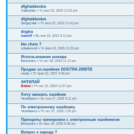
dfghtekbmkm
GalinaVak
» Чт июл 25, 2019 12:52 pm
dfghtekbmkm
SergeyVak
» Чт июл 25, 2019 12:42 pm
dogtra
ivanoff
» Вс ноя 18, 2012 9:12 pm
kto chem ?
sobakovod
» Чт фев 03, 2005 11:20 pm
Использование шокера
Borisenko
» Чт окт 28, 2004 11:13 am
Продам эл.ошейник DOGTRA 2000TB
vasily
» Пт фев 02, 2007 4:09 pm
АНТИЛАЙ
Baikal
» Пт окт 22, 2004 12:57 pm
Хочу заказать ошейник
Челябинск
» Вс ноя 27, 2005 9:11 pm
По электронному ошейнику
Челябинск
» Пт окт 07, 2005 1:55 pm
Принципы тренировки с электронным ошейником
Borisenko
» Вт июн 28, 2005 8:38 am
Вопрос к народу ?