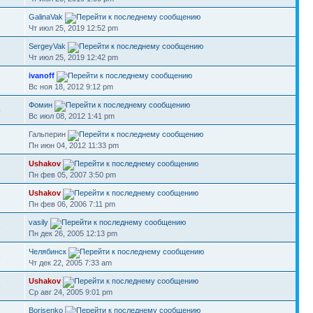
GalinaVak
Чт июл 25, 2019 12:52 pm
SergeyVak
Чт июл 25, 2019 12:42 pm
ivanoff
Вс ноя 18, 2012 9:12 pm
Фомин
4
Вс июл 08, 2012 1:41 pm
Гальперин
3
Пн июн 04, 2012 11:33 pm
Ushakov
Пн фев 05, 2007 3:50 pm
Ushakov
Пн фев 06, 2006 7:11 pm
vasily
3
Пн дек 26, 2005 12:13 pm
Челябинск
6
Чт дек 22, 2005 7:33 am
Ushakov
8
Ср авг 24, 2005 9:01 pm
Borisenko