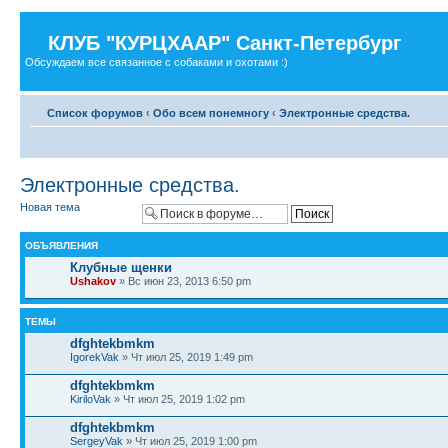
КЛУБ "КУРЦХААР" Санкт-Петербург
Обсуждаем все связанное с собаками и охотами :)
Список форумов
‹
Обо всем понемногу
‹
Электронные средства.
Электронные средства.
Новая тема
ОБЪЯВЛЕНИЯ
Клубные щенки
Ushakov
» Вс июн 23, 2013 6:50 pm
ТЕМЫ
dfghtekbmkm
IgorekVak
» Чт июл 25, 2019 1:49 pm
dfghtekbmkm
KiriloVak
» Чт июл 25, 2019 1:02 pm
dfghtekbmkm
SergeyVak
» Чт июл 25, 2019 1:00 pm