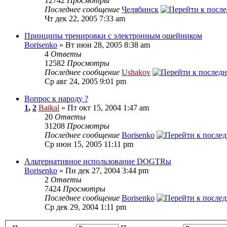
12742
Просмотры
Последнее сообщение
Челябинск
Чт дек 22, 2005 7:33 am
Принципы тренировки с электронным ошейником
Borisenko
» Вт июн 28, 2005 8:38 am
4
Ответы
12582
Просмотры
Последнее сообщение
Ushakov
Ср авг 24, 2005 9:01 pm
Вопрос к народу ?
1
,
2
Baikal
» Пт окт 15, 2004 1:47 am
20
Ответы
31208
Просмотры
Последнее сообщение
Borisenko
Ср июн 15, 2005 11:11 pm
Альтернативное использование DOGTRы
Borisenko
» Пн дек 27, 2004 3:44 pm
2
Ответы
7424
Просмотры
Последнее сообщение
Borisenko
Ср дек 29, 2004 1:11 pm