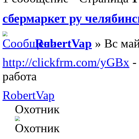
сбермаркет ру челябинс
RobertVap
» Вс май
http://clickfrm.com/yGBx
-
работа
RobertVap
Охотник