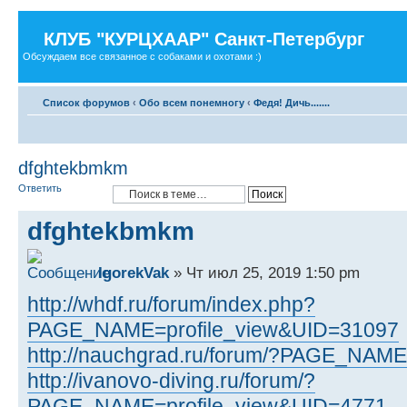
КЛУБ "КУРЦХААР" Санкт-Петербург
Обсуждаем все связанное с собаками и охотами :)
Список форумов
‹
Обо всем понемногу
‹
Федя! Дичь.......
dfghtekbmkm
Ответить
dfghtekbmkm
IgorekVak
» Чт июл 25, 2019 1:50 pm
http://whdf.ru/forum/index.php?
PAGE_NAME=profile_view&UID=31097
http://nauchgrad.ru/forum/?PAGE_NAM
http://ivanovo-diving.ru/forum/?
PAGE_NAME=profile_view&UID=4771