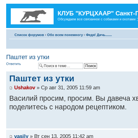
КЛУБ "КУРЦХААР" Санкт-
Обсуждаем все связанное с собаками и охотами :
Список форумов
‹
Обо всем понемногу
‹
Федя! Дичь.......
Паштет из утки
Ответить
Паштет из утки
Ushakov
» Ср авг 31, 2005 11:59 am
Василий просим, просим. Вы давеча хв
поделитесь с народом рецептиком.
vasily
» Вт сен 13, 2005 11:42 am