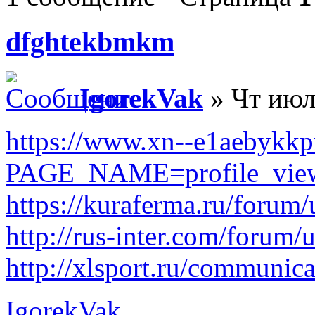
dfghtekbmkm
IgorekVak
» Чт июл
https://www.xn--e1aebykkp
PAGE_NAME=profile_vi
https://kuraferma.ru/forum/
http://rus-inter.com/forum/
http://xlsport.ru/communic
IgorekVak