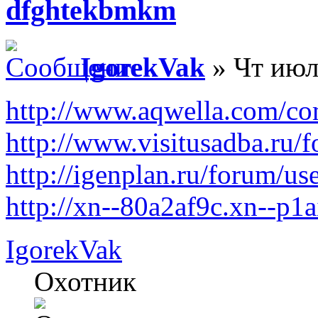
dfghtekbmkm
IgorekVak
» Чт июл
http://www.aqwella.com/co
http://www.visitusadba.ru/
http://igenplan.ru/forum/us
http://xn--80a2af9c.xn--p1
IgorekVak
Охотник