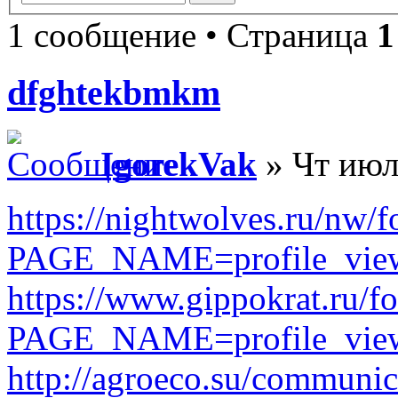
1 сообщение • Страница
1
dfghtekbmkm
IgorekVak
» Чт июл
https://nightwolves.ru/nw/f
PAGE_NAME=profile_vi
https://www.gippokrat.ru/f
PAGE_NAME=profile_vi
http://agroeco.su/communic