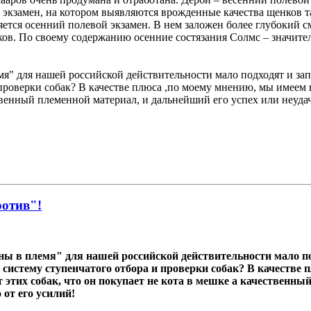
экзамен, на котором выявляются врожденные качества щенков так
яется осенний полевой экзамен. В нем заложен более глубокий с
ов. По своему содержанию осенние состязания Солмс – значител
мя" для нашей российской действительности мало подходят и зап
 проверки собак? В качестве плюса ,по моему мнению, мы имее
ственный племенной материал, и дальнейший его успех или неуда
ротив"!
ны в племя" для нашей российской действительности мало п
 систему ступенчатого отбора и проверки собак? В качестве
тих собак, что он покупает не кота в мешке а качественный
 от его усилий!