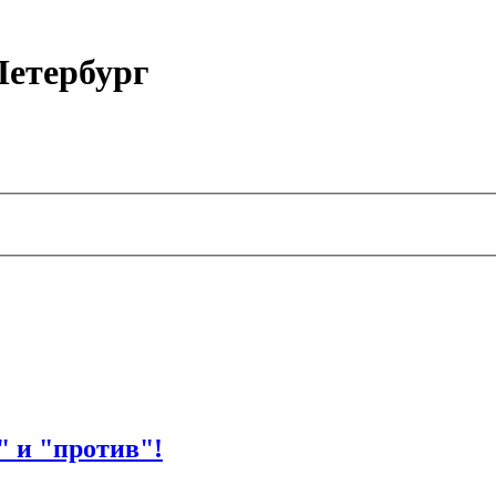
етербург
" и "против"!