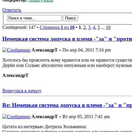
Ответить
Сообщений: 147 •
Страница
1
из
10
•
1
,
2
,
3
,
4
,
5
...
10
Немецкая система допуска в племя -"за" и "проти
АлександрТ
» Пн апр 04, 2011 7:16 pm
Хотелось бы прояснить кому нравится или не нравится сущест
Дерби или Сольмс абсолютно ненужным или наоборот нужным
АлександрТ
Вернуться к началу
Re: Немецкая система допуска в племя -"за" и "п
АлександрТ
» Вт апр 05, 2011 7:41 am
Цитата из интервью Дитриха Хольманна:
Система проверки рабочих качеств именно для немецких курцха