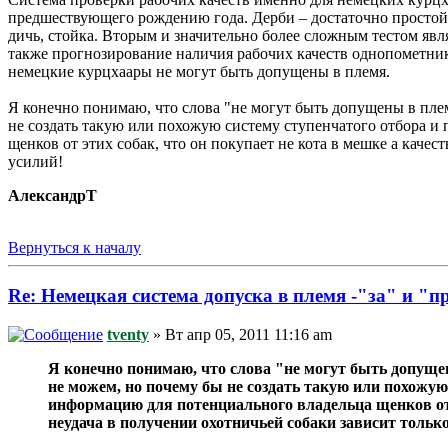
предшествующего рождению года. Дерби – достаточно простой 
дичь, стойка. Вторым и значительно более сложным тестом явл
также прогнозирование наличия рабочих качеств однопометник
немецкие курцхаары не могут быть допущены в племя.
Я конечно понимаю, что слова "не могут быть допущены в пле
не создать такую или похожую систему ступенчатого отбора и
щенков от этих собак, что он покупает не кота в мешке а каче
усилий!
АлександрТ
Вернуться к началу
Re: Немецкая система допуска в племя -"за" и "п
tventy
» Вт апр 05, 2011 11:16 am
Я конечно понимаю, что слова "не могут быть допуще
не можем, но почему бы не создать такую или похожую
информацию для потенциального владельца щенков от э
неудача в получении охотничьей собаки зависит только