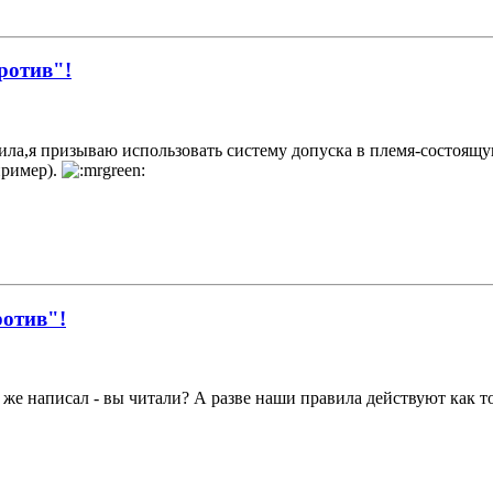
против"!
ила,я призываю использовать систему допуска в племя-состоящ
пример).
ротив"!
 же написал - вы читали? А разве наши правила действуют как т