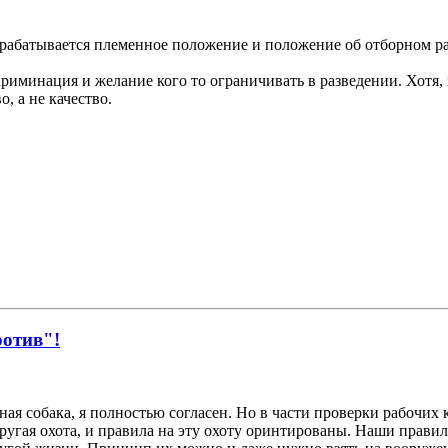
азрабатывается племенное положение и положение об отборном р
иминация и желание кого то ограничивать в разведении. Хотя, к
, а не качество.
ротив"!
я собака, я полностью согласен. Но в части проверки рабочих к
 другая охота, и правила на эту охоту оринтированы. Наши прав