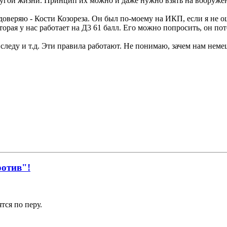
другой жизни. Принцип их можно и даже нужно взять на вооруже
доверяю - Кости Козореза. Он был по-моему на ИКП, если я не 
рая у нас работает на Д3 61 балл. Его можно попросить, он пот
 следу и т.д. Эти правила работают. Не понимаю, зачем нам неме
ротив"!
тся по перу.