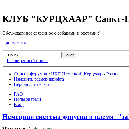
КЛУБ "КУРЦХААР" Санкт-П
Обсуждаем все связанное с собаками и охотами :)
Пропустить
Расширенный поиск
Список форумов
‹
НКП Немецкий Курцхаар
‹
Разное
Изменить размер шрифта
Версия для печати
FAQ
Пользователи
Вход
Немецкая система допуска в племя -"за
Модератор:
Andrey-most