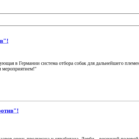
в"!
вующая в Германии система отбора собак для дальнейшего племе
 мероприятием!"
ротив"!
аров очень продумана и отработана. Дерби – весенний полевой 