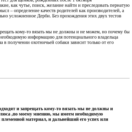
ие, как чутье, поиск, желание найти и преследовать пернатую
мысл – определение качеств родителей как производителей, а
ьно усложненное Дерби. Без прохождения этих двух тестов
рещать кому-то вязать мы не должны и не можем, но почему бы
м необходимую информацию для потенциального владельца
ча в получении охотничьей собаки зависит только от его
одходят и запрещать кому-то вязать мы не должны и
 плюса ,по моему мнению, мы имеем необходимую
 племенной материал, и дальнейший его успех или