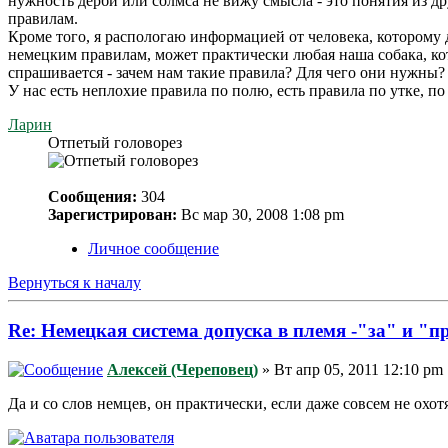
нужность дерби или солмса не вижу смысла - это понятия из 
правилам.
Кроме того, я распологаю информацией от человека, которому 
немецким правилам, может практически любая наша собака, кото
спрашивается - зачем нам такие правила? Для чего они нужны?
У нас есть неплохие правила по полю, есть правила по утке, по
Ларин
Отпетый головорез
Сообщения:
304
Зарегистрирован:
Вс мар 30, 2008 1:08 pm
Личное сообщение
Вернуться к началу
Re: Немецкая система допуска в племя -"за" и "п
Алексей (Череповец)
» Вт апр 05, 2011 12:10 pm
Да и со слов немцев, он практически, если даже совсем не охотя