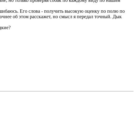
ние, но только проверяя собак по каждому виду по нашим
ошибаюсь. Его слова - получить высокую оценку по полю по
очнее об этом расскажет, но смысл я передал точный. Дык
цкие?