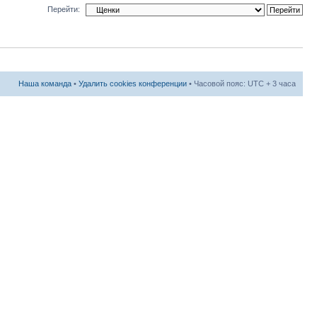
Перейти:
Наша команда
•
Удалить cookies конференции
• Часовой пояс: UTC + 3 часа