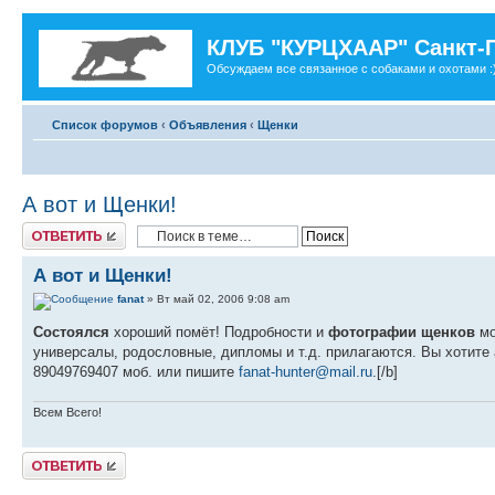
КЛУБ "КУРЦХААР" Санкт-
Обсуждаем все связанное с собаками и охотами :
Список форумов
‹
Объявления
‹
Щенки
А вот и Щенки!
Ответить
А вот и Щенки!
fanat
» Вт май 02, 2006 9:08 am
Состоялся
хороший помёт! Подробности и
фотографии щенков
мо
универсалы, родословные, дипломы и т.д. прилагаются. Вы хотите
89049769407 моб. или пишите
fanat-hunter@mail.ru
.[/b]
Всем Всего!
Ответить