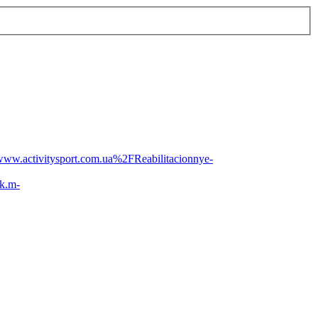
ctivitysport.com.ua%2FReabilitacionnye-
k.m-