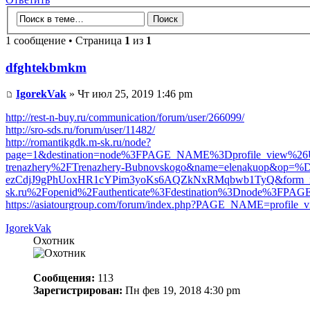
1 сообщение • Страница
1
из
1
dfghtekbmkm
IgorekVak
» Чт июл 25, 2019 1:46 pm
http://rest-n-buy.ru/communication/forum/user/266099/
http://sro-sds.ru/forum/user/11482/
http://romantikgdk.m-sk.ru/node?
page=1&destination=node%3FPAGE_NAME%3Dprofile_view%26UID
trenazhery%2FTrenazhery-Bubnovskogo&name=elenakuop&o
ezCdjJ9gPhUoxHR1cYPim3yoKs6AQZkNxRMqbwb1TyQ&form_id=us
sk.ru%2Fopenid%2Fauthenticate%3Fdestination%3Dnode%3FP
https://asiatourgroup.com/forum/index.php?PAGE_NAME=profile
IgorekVak
Охотник
Сообщения:
113
Зарегистрирован:
Пн фев 19, 2018 4:30 pm