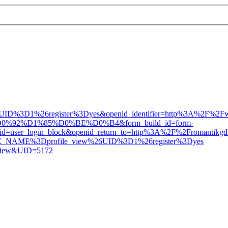
%3D1%26register%3Dyes&openid_identifier=http%3A%2F%2Fwww.a
p=%D0%92%D1%85%D0%BE%D0%B4&form_build_id=form-
er_login_block&openid_return_to=http%3A%2F%2Fromantikgd
AGE_NAME%3Dprofile_view%26UID%3D1%26register%3Dyes
_view&UID=5172