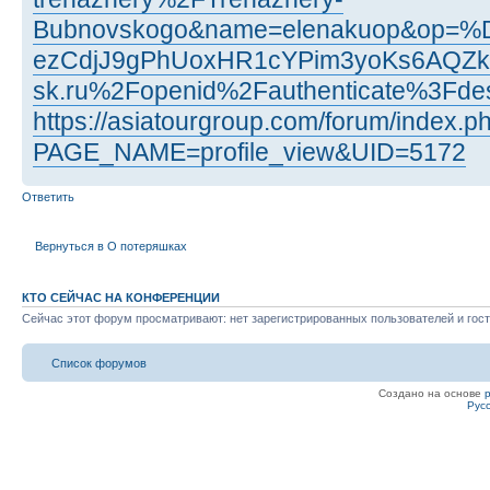
Bubnovskogo&name=elenakuop&op=
ezCdjJ9gPhUoxHR1cYPim3yoKs6AQZkNx
sk.ru%2Fopenid%2Fauthenticate%3F
https://asiatourgroup.com/forum/index.p
PAGE_NAME=profile_view&UID=5172
Ответить
Вернуться в О потеряшках
КТО СЕЙЧАС НА КОНФЕРЕНЦИИ
Сейчас этот форум просматривают: нет зарегистрированных пользователей и гост
Список форумов
Создано на основе
Рус