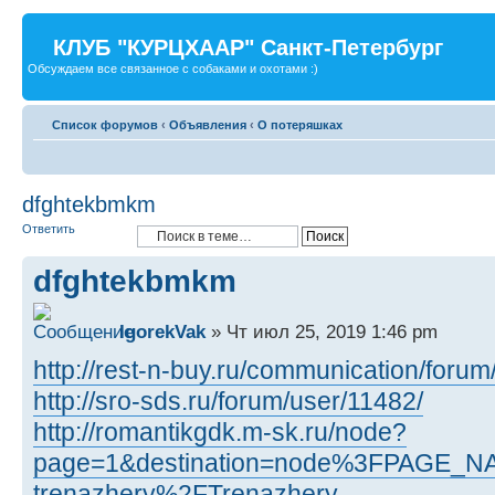
КЛУБ "КУРЦХААР" Санкт-Петербург
Обсуждаем все связанное с собаками и охотами :)
Список форумов
‹
Объявления
‹
О потеряшках
dfghtekbmkm
Ответить
dfghtekbmkm
IgorekVak
» Чт июл 25, 2019 1:46 pm
http://rest-n-buy.ru/communication/foru
http://sro-sds.ru/forum/user/11482/
http://romantikgdk.m-sk.ru/node?
page=1&destination=node%3FPAGE_NAM
trenazhery%2FTrenazhery-