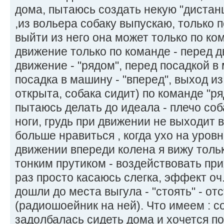
дома, пытаюсь создать некую "диста
,из вольера собаку выпускаю, только по
выйти из него она может только по ко
движение только по команде - перед д
движение - "рядом", перед посадкой в 
посадка в машину - "вперед", выход и
открыта, собака сидит) по команде "р
пытаюсь делать до идеала - плечо соб
ноги, грудь при движении не выходит 
больше нравиться , когда ухо на уровне
движении впереди колена я вижу толь
тонким прутиком - воздействовать при
раз просто касаюсь слегка, эффект оч
дошли до места выгула - "стоять" - отс
(радиошоейник на ней). Что имеем : с
задолбалась сидеть дома и хочется поб