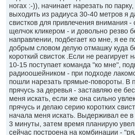
ногах :-)), начинает нарезать по парку
выходить из радиуса 30-40 метров я 
свистков для привлечения внимания - 
щелчок кликером - и довольно резво 
направлении, подбегает ко мне, я ее
добрым словом делую отмашку куда б
короткий свисток .Если не реагирует н
10-15 поступает команда "ко мне", по
радиоошейником - при подходе лакомс
пошли нарезать прямые-повороты. В п
прячусь за деревья - заставляю ее бе
меня искать, если же она сильно увл
прячусь и делаю серию коротких свист
начала меня искать. Выдерживал ее в 
3 минуты, затем время планирую увел
сейчас построена на комбинации - "ряд