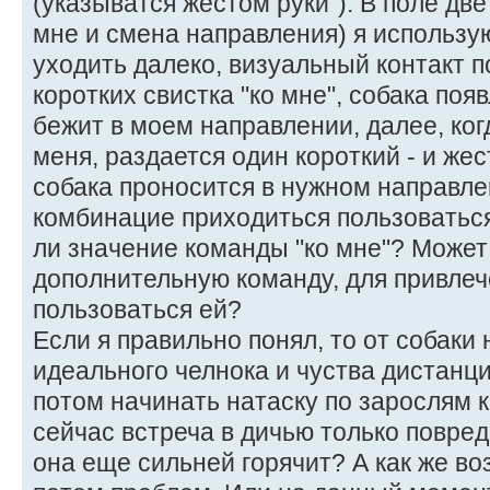
(указыватся жестом руки"). В поле дв
мне и смена направления) я использую
уходить далеко, визуальный контакт п
коротких свистка "ко мне", собака поя
бежит в моем направлении, далее, ког
меня, раздается один короткий - и жес
собака проносится в нужном направлен
комбинацие приходиться пользоваться
ли значение команды "ко мне"? Может
дополнительную команду, для привлеч
пользоваться ей?
Если я правильно понял, то от собаки
идеального челнока и чуства дистанци
потом начинать натаску по зарослям 
сейчас встреча в дичью только повред
она еще сильней горячит? А как же во