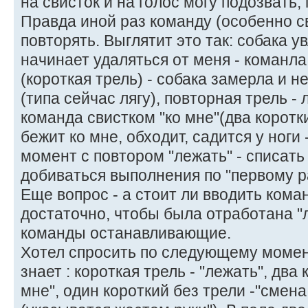
на свисток и на голос могу подозвать,
Правда иной раз команду (особенно с
повторять. Выглятит это так: собака у
начинает удаляться от меня - команла
(короткая трель) - собака замерла и н
(типа сейчас лягу), повторная трель -
команда свистком "ко мне"(два коротки
бежит ко мне, обходит, садится у ноги
момент с повтором "лежать" - списать
добиваться выполнения по "первому р
Еще вопрос - а стоит ли вводить коман
достаточно, чтобы была отработана "
команды останавливающие.
Хотел спросить по следующему момент
знает : короткая трель - "лежать", два 
мне", один короткий без трели -"смен