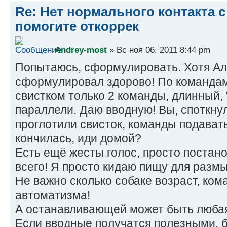
Re: Нет нормального контакта с
помогите откоррек
Andrey-most
» Вс ноя 06, 2011 8:44 pm
Попытаюсь, сформулировать. Хотя Ал
сформулировал здорово! По командам
свистком только 2 команды, длинный, 
параллели. Даю вводную! Вы, споткну
проглотили свисток, команды подавать
кончилась, иди домой?
Есть ещё жесты голос, просто постанов
всего! Я просто кидаю пищу для разм
Не важно сколько собаке возраст, ко
автоматизма!
А останавливающей может быть любая
Если вводные получатся полезными, б