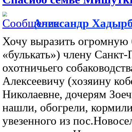
Александр Хадырб
Хочу выразить огромную б
«булькать») члену Санкт-
охотничьего собаководст
Алексеевичу (хозяину коб
Николаевне, дочерям Зоеч
нашли, обогрели, кормил
увезенного из пос.Новосе