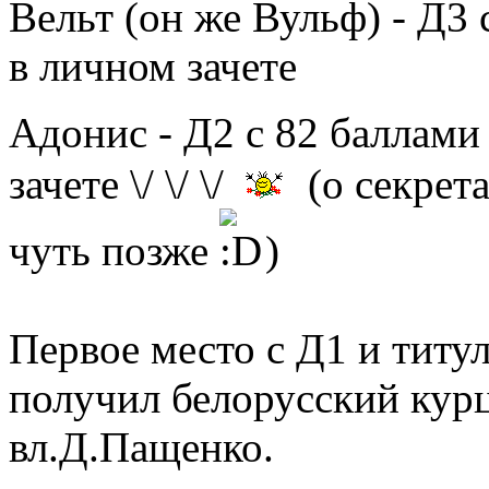
Вельт (он же Вульф) - Д3
в личном зачете
Адонис - Д2 с 82 баллам
зачете \/ \/ \/
(о секрет
чуть позже
)
Первое место с Д1 и титу
получил белорусский курц
вл.Д.Пащенко.