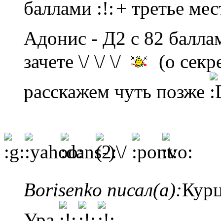
баллами
+ третье мес
Адонис - Д2 с 82 балл
зачете \/ \/ \/
(о секр
расскажем чуть позже
\/
Borisenko писал(а):
Курц
Ура