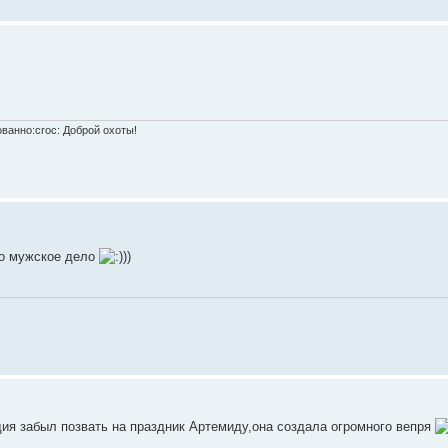
ванно:croc: Доброй охоты!
бо мужское дело
)
ия забыл позвать на праздник Артемиду,она создала огромного вепря