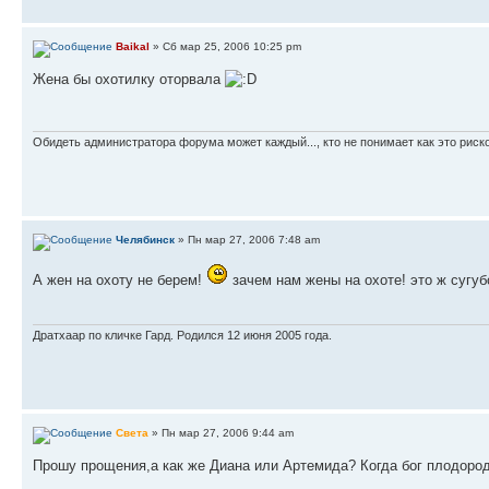
Baikal
» Сб мар 25, 2006 10:25 pm
Жена бы охотилку оторвала
Обидеть администратора форума может каждый..., кто не понимает как это риско
Челябинск
» Пн мар 27, 2006 7:48 am
А жен на охоту не берем!
зачем нам жены на охоте! это ж сугу
Дратхаар по кличке Гард. Родился 12 июня 2005 года.
Света
» Пн мар 27, 2006 9:44 am
Прошу прощения,а как же Диана или Артемида? Когда бог плодород