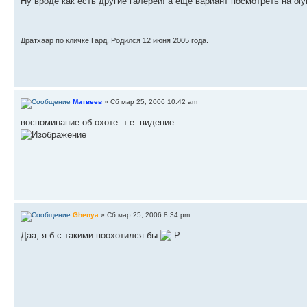
Ну вроде как есть другие галереи! а еще вариант посмотреть на olym
Дратхаар по кличке Гард. Родился 12 июня 2005 года.
Матвеев
» Сб мар 25, 2006 10:42 am
воспоминание об охоте. т.е. видение
Ghenya
» Сб мар 25, 2006 8:34 pm
Даа, я б с такими поохотился бы