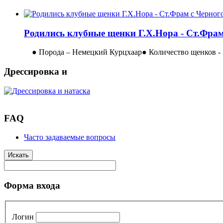
Родились клубные щенки Г.Х.Нора - Ст.Фрам
● Порода – Немецкий Курцхаар● Количество щенков - 3
Дрессировка и
FAQ
Часто задаваемые вопросы
Искать
Форма входа
Логин