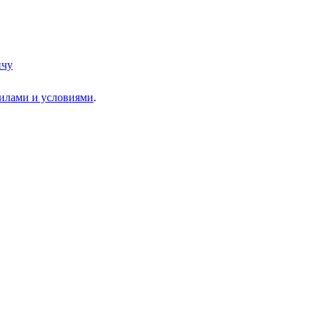
пчу
илами и условиями
.