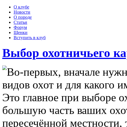
О клубе
Новости
О породе
Статьи
Форум
Щенки
Вступить в клуб
Выбор охотничьего к
Во-первых, вначале нужн
видов охот и для какого и
Это главное при выборе о
большую часть ваших охот
пересечённой местности,