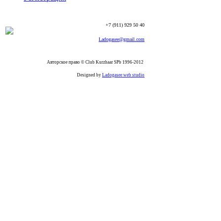
+7 (911) 929 50 40
Ladogasee@gmail.com
Авторское право © Club Kurzhaar SPb 1996-2012
Designed by
Ladogasee web studio