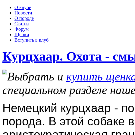
О клубе
Новости
О породе
Статьи
Форум
Щенки
Вступить в клуб
Курцхаар. Охота - см
Выбрать и
купить щенка
специальном разделе наше
Немецкий курцхаар - п
порода. В этой собаке в
аристократическая грац