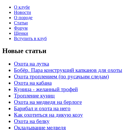
О клубе
Новости
О породе
Статьи
Форум
Щенки
Вступить в клуб
Новые статьи
Охота на лутка
Бобёр. Пара конструкций капканов для охоты
Охота троплением (по русачьим следам)
Охота на кабана
Куница - желанный трофей
Тропление куниц
Охота на медведя на берлоге
Барибал и охота на него
Как охотиться на дикую козу
Охота на белку
Окладывание медведя