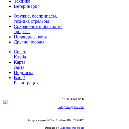
Техника
Ветеринария
Оружие, боеприпасы,
техника стрельбы
Сохранение и обработка
трофеев
Подводная охота
Другие породы
Совет
Клуба
Карта
сайта
Подписка
Вход/
Регистрация
+7 (911) 929 50 40
Ladogasee@gmail.com
Авторское право © Club Kurzhaar SPb 1996-2012
Designed by
Ladogasee web studio