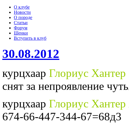
О клубе
Новости
О породе
Статьи
Форум
Щенки
Вступить в клуб
30.08.2012
курцхаар
Глориус Хантер
снят за непроявление чуть
курцхаар
Глориус Хантер
674-66-447-344-67=68д3