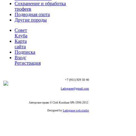
Сохранение и обработка
трофеев
Подводная охота
Другие породы
Совет
Клуба
Карта
сайта
Подписка
Вход/
Регистрация
+7 (911) 929 50 40
Ladogasee@gmail.com
Авторское право © Club Kurzhaar SPb 1996-2012
Designed by
Ladogasee web studio