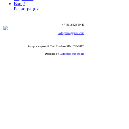
Вход/
Регистрация
+7 (911) 929 50 40
Ladogasee@gmail.com
Авторское право © Club Kurzhaar SPb 1996-2012
Designed by
Ladogasee web studio