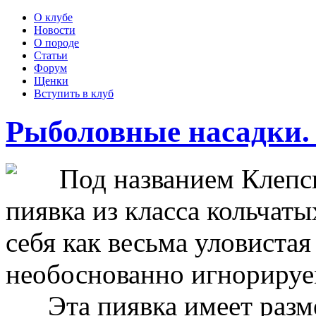
О клубе
Новости
О породе
Статьи
Форум
Щенки
Вступить в клуб
Рыболовные насадки.
Под названием Клепсин
пиявка из класса кольчат
себя как весьма уловистая
необоснованно игнориру
Эта пиявка имеет размер