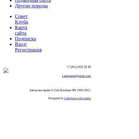
Подводная охота
Другие породы
Совет
Клуба
Карта
сайта
Подписка
Вход/
Регистрация
+7 (911) 929 50 40
Ladogasee@gmail.com
Авторское право © Club Kurzhaar SPb 1996-2012
Designed by
Ladogasee web studio