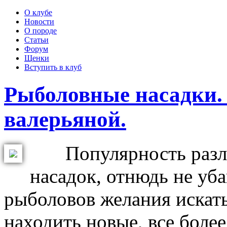
О клубе
Новости
О породе
Статьи
Форум
Щенки
Вступить в клуб
Рыболовные насадки.
валерьяной.
Популярность различ
насадок, отнюдь не уб
рыболовов желания искать 
находить новые, все боле